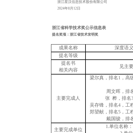
浙江星汉信息技术股份有限公司
2024年8月12日
浙江省科学技术奖公示信息表
提名奖项：浙江省技术发明奖
成果名称
深度语
提名等级
提名书
见主
相关内容
梁尔真，排名
1，高
周文晖，排
主要完成人
张
桦，排名
吴存锋，排名
4，
工
郑望献，排名
5，
工
戴国骏，排
1.单位名称：
主要完成单位