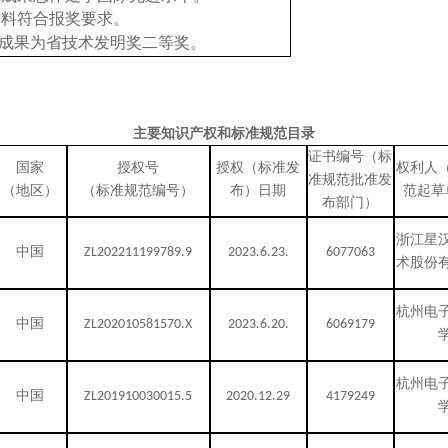
材料符合报奖要求。
果为省技术发明奖二等奖。
主要知识产权和标准规范目录
证书编号（标
国家
授权号
授权（标准发
权利人
准规范批准发
（地区）
（标准规范编号）
布）日期
范起草
布部门）
浙江星
中国
ZL202211199789.9
2023.6.23.
6077063
术股份
杭州电
中国
ZL202010581570.X
2023.6.20.
6069179
杭州电
中国
ZL201910030015.5
2020.12.29
4179249