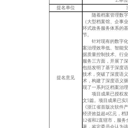
2.单
提名单位
随着档案管理数
（大型档案馆、企事
环式政务服务体系的
节。
针对现有的数字
案治理效率低、智能
据质量控制技术、行
服务三方面，开展了
包括发明了基于深度
技术，突破了深度语
提名意见
术，构建了深度语义
现了一系列泛档案治
项目成果已授权
文5篇。项目成果已实现
《浙江省首版次软件
经济效益超4亿元，档
12省和2直辖市，服务
著，鉴定委员会认为