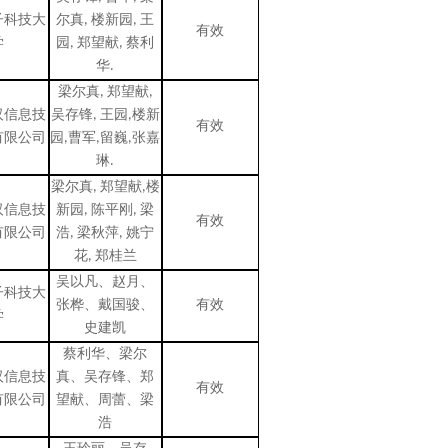
子科技大
尔真
,
楼新园
,
王
有效
学
园
,
郑望献
,
蔡利
华
.
梁尔真
,
郑望献
,
汉信息技
吴存锋
,
王园
,
楼新
有效
有限公司
园
,
曹军
,
留巍
,
张嘉
琳
.
梁尔真
,
郑望献
,
楼
汉信息技
新园
,
陈平刚
,
梁
有效
有限公司
浩
,
梁秋萍
,
姚宁
花
,
郑桂兰
吴以凡、赵月、
子科技大
张桦、戴国骏、
有效
学
史建凯
蔡利华、梁尔
汉信息技
真、吴存锋、郑
有效
有限公司
望献、周蕾、梁
浩