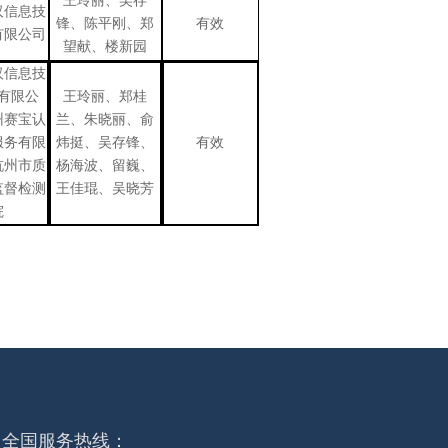
王玲丽、吴存
汉信息技
锋、陈平刚、郑
有效
有限公司
望献、楼新园
汉信息技
有限公
王玲丽、郑桂
州赛宝认
兰、朱晓丽、俞
服务有限
炜挺、吴存锋、
有效
杭州市质
杨海波、留巍、
监督检测
王佳琨、吴晓芳
院
全国服务热线：