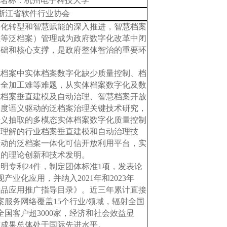
位名称：
杭州电子科技大学
浙江省软件行业协会
字化转型和智慧赋能的深入推进，智慧档案
业等泛档案）管理成为政府数字化改革中闭
基础和核心支撑，是政府整体智治的重要环
化档案中实体档案数字化缺少质量控制、档
安全加工难等难题，从实体档案数字化及数
业档案垂直建模及自动治理、智慧档案开放
深度语义驱动的泛档案治理关键技术研究，
语义抽取的多模态实体档案数字化质量控制
义理解的行业档案垂直建模和自动治理技
驱动的泛档案一体化可信开放利用平台，实
理的理论创新和技术发明。
发明专利
24件，制定团体标准1项，发表论
产业化应用，并纳入2021年和2023年
产品应用推广指导目录》。近三年累计直接
案服务网络覆盖15个行业/领域，辐射全国
全国客户超3000家，经济和社会效益显
该成果总体处于国际先进水平。