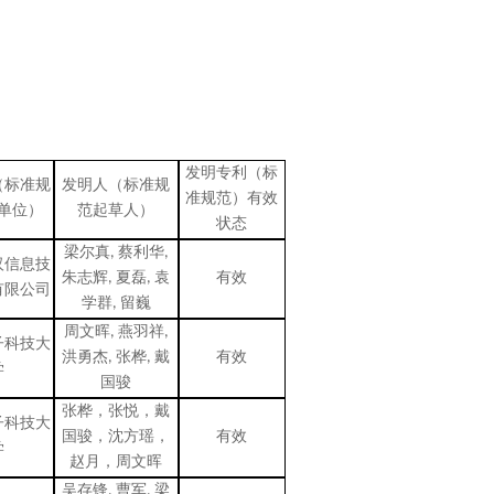
发明专利（标
（标准规
发明人（标准规
准规范）有效
单位）
范起草人）
状态
梁尔真
,
蔡利华
,
汉信息技
朱志辉
,
夏磊
,
袁
有效
有限公司
学群
,
留巍
周文晖
,
燕羽祥
,
子科技大
洪勇杰
,
张桦
,
戴
有效
学
国骏
张桦，张悦，戴
子科技大
国骏，沈方瑶，
有效
学
赵月，周文晖
吴存锋
,
曹军
,
梁